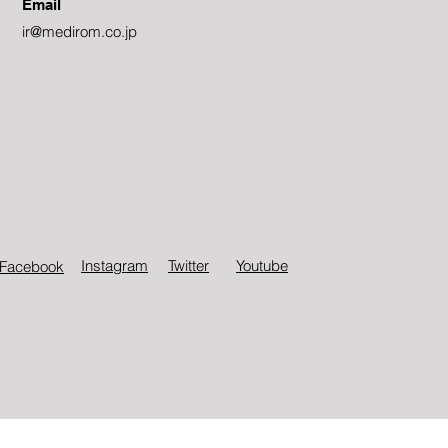
Email
ir@medirom.co.jp
Instagram
Twitter​
Youtube
Facebook