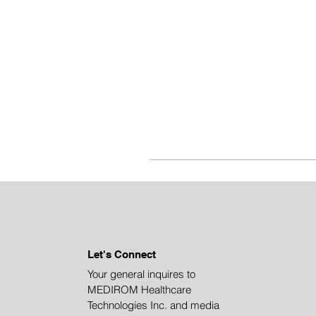
Let's Connect
Your general inquires to
MEDIROM Healthcare
Technologies Inc. and media