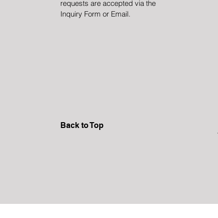
requests are accepted via the
Inquiry Form or Email.
Back to Top